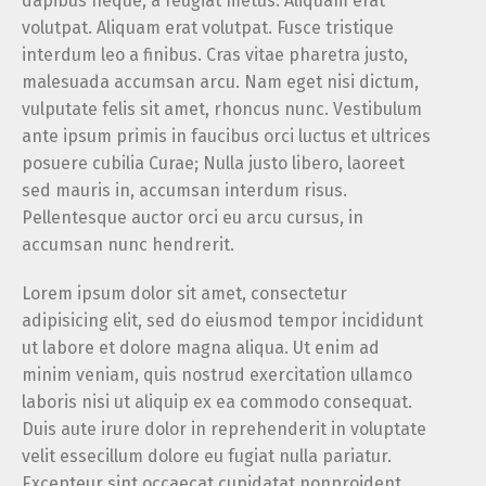
dapibus neque, a feugiat metus. Aliquam erat
volutpat. Aliquam erat volutpat. Fusce tristique
interdum leo a finibus. Cras vitae pharetra justo,
malesuada accumsan arcu. Nam eget nisi dictum,
vulputate felis sit amet, rhoncus nunc. Vestibulum
ante ipsum primis in faucibus orci luctus et ultrices
posuere cubilia Curae; Nulla justo libero, laoreet
sed mauris in, accumsan interdum risus.
Pellentesque auctor orci eu arcu cursus, in
accumsan nunc hendrerit.
Lorem ipsum dolor sit amet, consectetur
adipisicing elit, sed do eiusmod tempor incididunt
ut labore et dolore magna aliqua. Ut enim ad
minim veniam, quis nostrud exercitation ullamco
laboris nisi ut aliquip ex ea commodo consequat.
Duis aute irure dolor in reprehenderit in voluptate
velit essecillum dolore eu fugiat nulla pariatur.
Excepteur sint occaecat cupidatat nonproident,