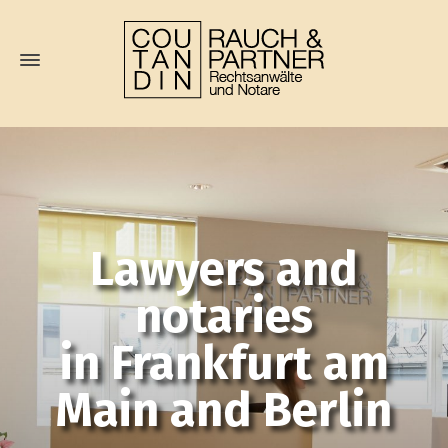
Lawyers and
notaries
in Frankfurt am
Main and Berlin