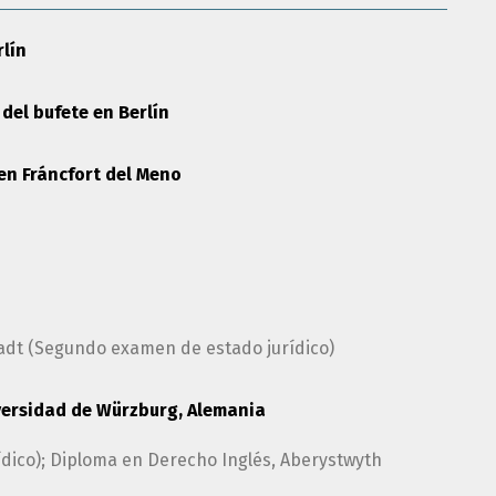
lín
 del bufete en Berlín
 en Fráncfort del Meno
adt (Segundo examen de estado jurídico)
versidad de Würzburg, Alemania
dico); Diploma en Derecho Inglés, Aberystwyth