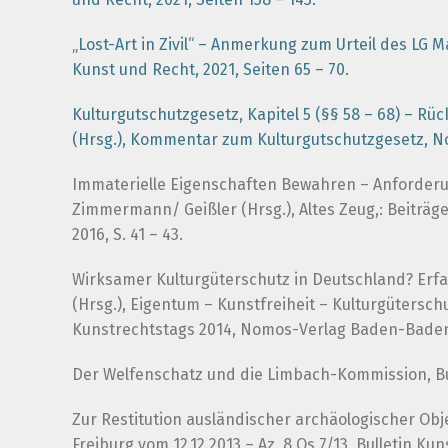
„Lost-Art in Zivil“ – Anmerkung zum Urteil des LG
Kunst und Recht, 2021, Seiten 65 – 70.
Kulturgutschutzgesetz, Kapitel 5 (§§ 58 – 68) – R
(Hrsg.), Kommentar zum Kulturgutschutzgesetz, N
Immaterielle Eigenschaften Bewahren – Anforderu
Zimmermann/ Geißler (Hrsg.), Altes Zeug,: Beiträg
2016, S. 41 – 43.
Wirksamer Kulturgüterschutz in Deutschland? Erfa
(Hrsg.), Eigentum – Kunstfreiheit – Kulturgüters
Kunstrechtstags 2014, Nomos-Verlag Baden-Baden, 
Der Welfenschatz und die Limbach-Kommission, Bull
Zur Restitution ausländischer archäologischer Ob
Freiburg vom 12.12.2013 – Az. 8 Qs 7/13, Bulletin Kun